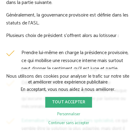
dans la partie suivante.
Généralement, la gouvernance provisoire est définie dans les
statuts de l’ASL.
Plusieurs choix de président s’offrent alors au lotisseur :
Prendre lui-même en charge la présidence provisoire,
ce qui mobilise une ressource interne mais surtout
peut donner le sentiment qu’il est juge et partie,
Nous utilisons des cookies pour analyser le trafic sur notre site
et améliorer votre expérience publicitaire
Déléguer la présidence provisoire au premier
En acceptant, vous nous aidez à nous améliorer.
acquéreur du lotissement, ce qui fait courir le risque
qu’aucune démarche ne soit réalisée par laxisme ou
TOUT ACCEPTER
méconnaissance,
Personnaliser
Externaliser la présidence à un tiers spécialisé
, ce qui
Continuer sans accepter
semble être la solution la plus adaptée, mais dont il
faudra prévoir le coût.