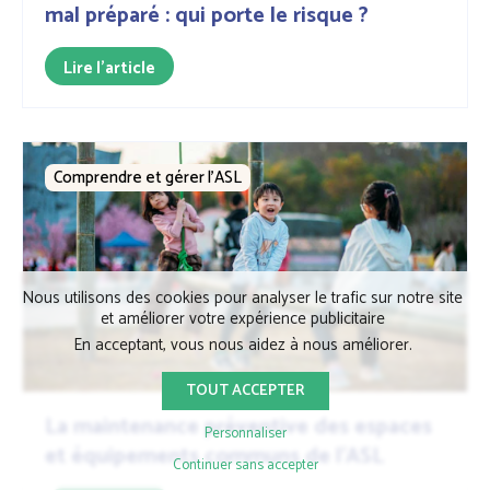
mal préparé : qui porte le risque ?
Lire l'article
Comprendre et gérer l’ASL
Nous utilisons des cookies pour analyser le trafic sur notre site
et améliorer votre expérience publicitaire
En acceptant, vous nous aidez à nous améliorer.
TOUT ACCEPTER
La maintenance préventive des espaces
Personnaliser
et équipements communs de l’ASL
Continuer sans accepter