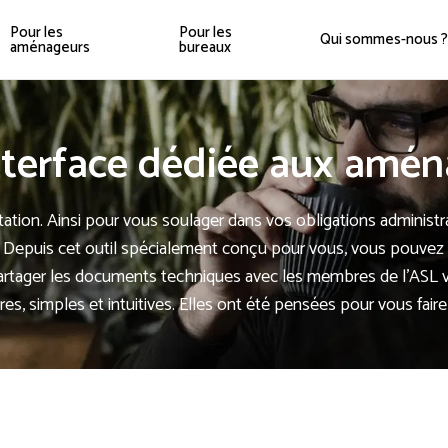
Pour les
Pour les
Qui sommes-nous ?
aménageurs
bureaux
nterface dédiée aux amén
tion. Ainsi pour vous soulager dans vos obligations administrat
puis cet outil spécialement conçu pour vous, vous pouvez sui
partager les documents techniques avec les membres de l’ASL 
es, simples et intuitives. Elles ont été pensées pour vous faire