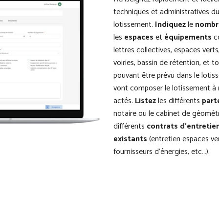
techniques et administratives d
lotissement.
Indiquez
le
nombr
les
espaces
et
équipements
co
lettres collectives, espaces vert
voiries, bassin de rétention, et 
pouvant être prévu dans le loti
vont composer le lotissement à 
actés.
Listez
les différents
part
notaire ou le cabinet de géomètr
différents
contrats d’entretie
existants
(entretien espaces v
fournisseurs d’énergies, etc…).