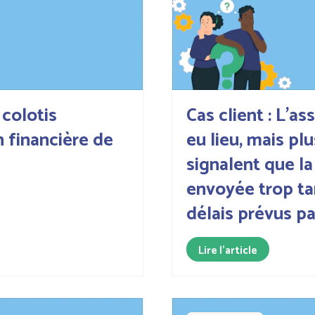
 colotis
Cas client : L’a
n financière de
eu lieu, mais plu
signalent que l
envoyée trop ta
délais prévus pa
Lire l'article