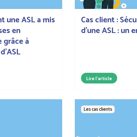
nt une ASL a mis
Cas client : Séc
ises en
d’une ASL : un e
 grâce à
 d'ASL
Lire l'article
Les cas clients