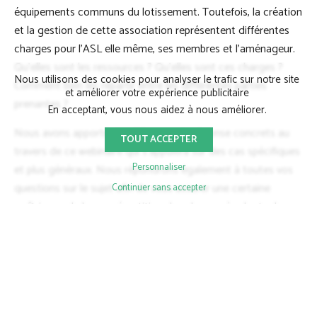
équipements communs du lotissement. Toutefois, la création
et la gestion de cette association représentent différentes
charges pour l'ASL elle même, ses membres et l'aménageur.
Qu'elles sont les ressources ? Qu'elles sont ces charges ?
Nous utilisons des cookies pour analyser le trafic sur notre site
Comment bien les répartir entre les différentes parties
et améliorer votre expérience publicitaire
prenantes ?
En acceptant, vous nous aidez à nous améliorer.
Nous avons apporté des éléments de réponse concrets au
TOUT ACCEPTER
travers de ce webinaire qui s'appuiera sur des cas spécifiques
Personnaliser
et plus généraux. Nous répondrons également à toutes vos
questions sur le sujet afin de vous assurer une certaine
Continuer sans accepter
maîtrise sur la bonne répartition des charges à adopter lors
de la création de vos ASL.