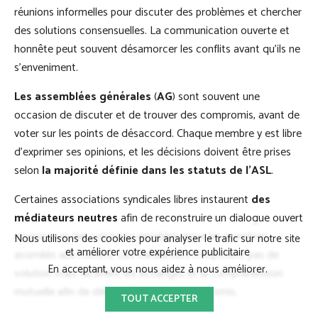
réunions informelles pour discuter des problèmes et chercher
des solutions consensuelles. La communication ouverte et
honnête peut souvent désamorcer les conflits avant qu'ils ne
s'enveniment.
Les assemblées générales
(
AG
) sont souvent une
occasion de discuter et de trouver des compromis, avant de
voter sur les points de désaccord. Chaque membre y est libre
d’exprimer ses opinions, et les décisions doivent être prises
selon
la majorité définie dans les statuts de l’ASL
.
Certaines associations syndicales libres instaurent
des
médiateurs neutres
afin de reconstruire un dialogue ouvert
et proposer des solutions amiables entre les membres
Nous utilisons des cookies pour analyser le trafic sur notre site
et améliorer votre expérience publicitaire
assimilés aux conflits. Les médiateurs n'imposent pas de
En acceptant, vous nous aidez à nous améliorer.
solution mais facilitent les échanges et la compréhension
mutuelle afin de déboucher sur des compromis.
TOUT ACCEPTER