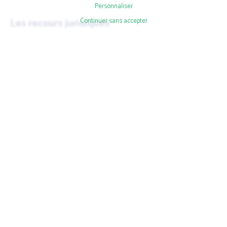
Personnaliser
Les recours juridiques
Continuer sans accepter
En cas d’échec à la résolution des conflits internes à
l’association syndicale libre, les désaccords peuvent être
portés devant les tribunaux. Le tribunal compétent pour les
litiges au sein d'une ASL est généralement
le tribunal
judiciaire
du lieu où se situe l'association.
Bien sûr, la voie judiciaire doit être envisagée comme une
mesure ultime, à prendre lorsque les autres méthodes de
résolution de conflit ont échoué. Elle implique plusieurs
étapes :
Le dépôt de la plainte : La partie plaignante, l’ASL ou
un coloti, dépose une plainte détaillant le litige.
L’audience : Les parties présentent leurs arguments