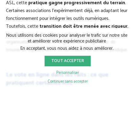
ASL, cette
pratique gagne progressivement du terrain
.
Certaines associations l’expérimentent déjà, en adaptant leur
fonctionnement pour intégrer les outils numériques.
Toutefois, cette
transition doit être menée avec rigueur
,
car elle implique des enjeux juridiques, techniques et
Nous utilisons des cookies pour analyser le trafic sur notre site
et améliorer votre expérience publicitaire
organisationnels. Pour les organismes, il s’agit donc de
En acceptant, vous nous aidez à nous améliorer.
trouver un équilibre entre modernisation et sécurité juridique.
TOUT ACCEPTER
Personnaliser
Le vote en ligne dans les faits : ce que
pratiquent certaines ASL
Continuer sans accepter
Confrontées à un taux de participation souvent faible lors des
réunions générales, de nombreuses organisations cherchent
des alternatives pour renforcer l’implication de leurs
membres. Le suffrage en ligne s’inscrit dans cette logique, en
offrant
plus de souplesse et d’accessibilité
, notamment
pour les membres qui ne résident pas sur place ou qui ne