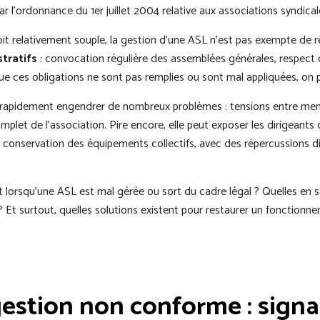
ar l’ordonnance du 1er juillet 2004 relative aux associations syndical
it relativement souple, la gestion d’une ASL n’est pas exempte de rè
stratifs
: convocation régulière des assemblées générales, respect d
que ces obligations ne sont pas remplies ou sont mal appliquées, on 
eut rapidement engendrer de nombreux problèmes : tensions entre mem
let de l’association. Pire encore, elle peut exposer les dirigeants 
la conservation des équipements collectifs, avec des répercussions dir
t lorsqu’une ASL est mal gérée ou sort du cadre légal ? Quelles en 
 Et surtout, quelles solutions existent pour restaurer un fonctionne
gestion non conforme : signa