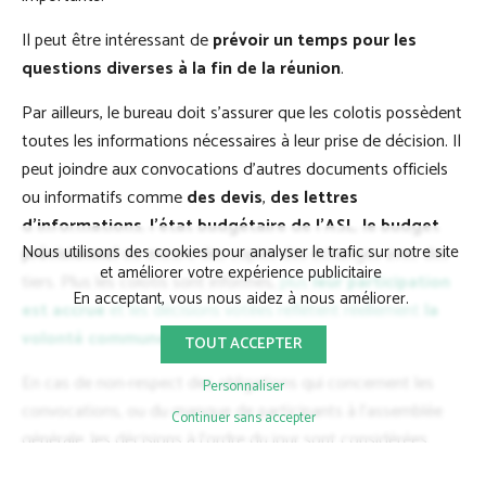
Il peut être intéressant de
prévoir un temps pour les
questions diverses à la fin de la réunion
.
Par ailleurs, le bureau doit s’assurer que les colotis possèdent
toutes les informations nécessaires à leur prise de décision. Il
peut joindre aux convocations d’autres documents officiels
ou informatifs comme
des devis
,
des lettres
d’informations
,
l’état budgétaire de l’ASL
,
le budget
Nous utilisons des cookies pour analyser le trafic sur notre site
prévisionnel
ou encore des copies des échanges avec des
et améliorer votre expérience publicitaire
tiers. Plus les colotis sont informés,
plus
leur participation
En acceptant, vous nous aidez à nous améliorer.
est accrue
et les décisions votées reflètent réellement
la
volonté commune des propriétaires
.
TOUT ACCEPTER
En cas de non-respect des obligations qui concernent les
Personnaliser
convocations, ou du manque de participants à l’assemblée
Continuer sans accepter
générale, les décisions à l’ordre du jour sont considérées
comme
invalides juridiquement
et peuvent donc être