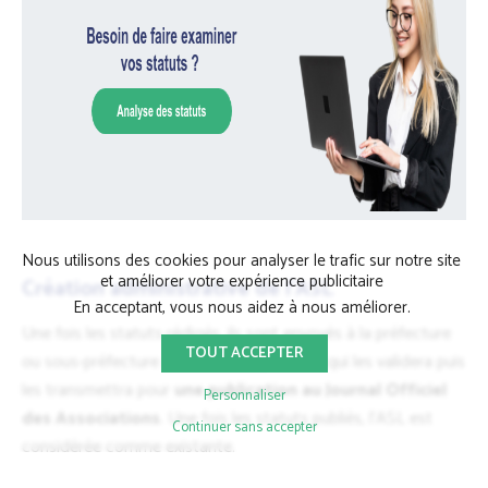
Nous utilisons des cookies pour analyser le trafic sur notre site
et améliorer votre expérience publicitaire
Création administrative de l’ASL
En acceptant, vous nous aidez à nous améliorer.
Une fois les statuts rédigés, ils sont envoyés à la préfecture
TOUT ACCEPTER
ou sous-préfecture attachée à l’opération qui les validera puis
les transmettra pour
une publication au Journal Officiel
Personnaliser
des Associations
. Une fois les statuts publiés, l’ASL est
Continuer sans accepter
considérée comme existante.