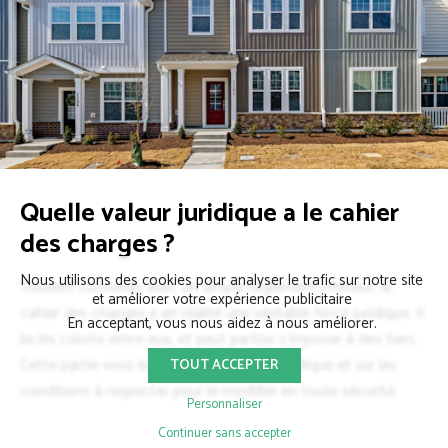
Quelle valeur juridique a le cahier
des charges ?
Nous utilisons des cookies pour analyser le trafic sur notre site
Souvent confondu avec un simple règlement intérieur, le
et améliorer votre expérience publicitaire
cahier des charges a en réalité une véritable force juridique. Il
En acceptant, vous nous aidez à nous améliorer.
lie les colotis entre eux, et peut parfois s’imposer à des tiers.
Cette partie vous éclaire sur son poids juridique et sur les
TOUT ACCEPTER
conditions à respecter pour le modifier en toute sécurité.
Personnaliser
Continuer sans accepter